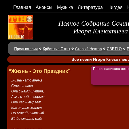
Главная
Анонсы
Музыка
Литература
Нигдея
Полное Собрание Сочи
Игоря Клекотнева
Все песни Игоря Клекотнев
Песня написана летом
“Жизнь - Это Праздник”
Жизнь - это время
Смеха и слез.
Она с нами шутит,
А мы с ней - всерьез.
Она нас швыряет
Как глупых котят,
Но всякий и каждый
Ей до смерти рад!