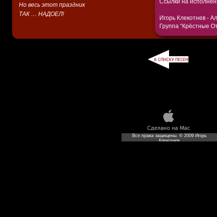
Ссылки на исполнен
Но весь этот праздник
ТАК … НАДОЕЛ!
Игорь Клекотнев - А
Группа “Крёстные О
Все права защищены. © 2009 Игорь
Клекотнев