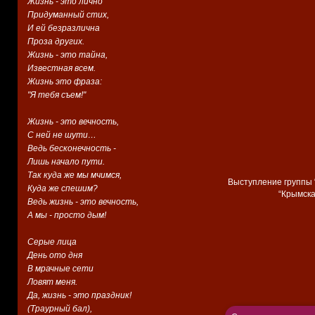
Жизнь - это лично
Придуманный стих,
И ей безразлична
Проза других.
Жизнь - это тайна,
Известная всем.
Жизнь это фраза:
"Я тебя съем!"
Жизнь - это вечность,
С ней не шути…
Ведь бесконечность -
Лишь начало пути.
Так куда же мы мчимся,
Выступление группы 
Куда же спешим?
“Крымская
Ведь жизнь - это вечность,
А мы - просто дым!
Серые лица
День ото дня
В мрачные сети
Ловят меня.
Да, жизнь - это праздник!
(Траурный бал),