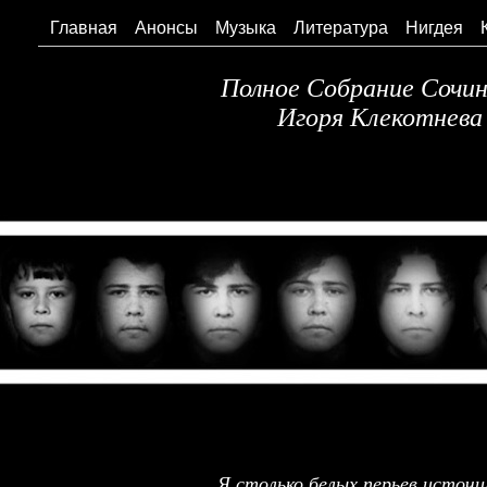
Главная
Анонсы
Музыка
Литература
Нигдея
Полное Собрание Сочи
Игоря Клекотнева
Я столько белых перьев источи