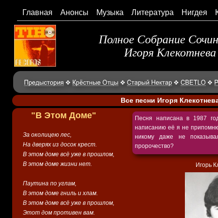
Главная
Анонсы
Музыка
Литература
Нигдея
Полное Собрание Сочи
Игоря Клекотнева
Все песни Игоря Клекотнев
"В Этом Доме"
Песня написана в 1987 год
написанию её я не припомню
За околицею лес,
никому даже не показывал
На дверях из досок крест.
пророчество?
В этом доме всё уже в прошлом,
В этом доме жизни нет.
Игорь К
Паутина по углам,
В этом доме гниль и хлам.
В этом доме всё уже в прошлом,
Этот дом противен вам.