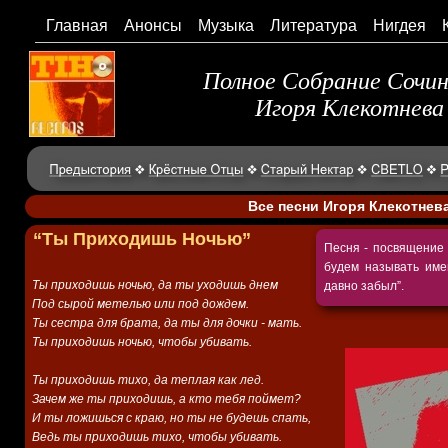
Главная
Анонсы
Музыка
Литература
Нигдея
Полное Собрание Сочи
Игоря Клекотнева
Все песни Игоря Клекотнев
“Ты Приходишь Ночью”
Песня - посвящение
будем называть имен
Ты приходишь ночью, да ты уходишь днем
давно забыл”.
Под сырой метелью или под дождем.
Ты сестра для брата, да ты для дочки - мать.
Ты приходишь ночью, чтобы убивать.
Ты приходишь тихо, да теплая как лед.
Зачем же ты приходишь, а кто тебя поймет?
И ты ложишься с краю, но ты не будешь спать,
Ведь ты приходишь тихо, чтобы убивать.