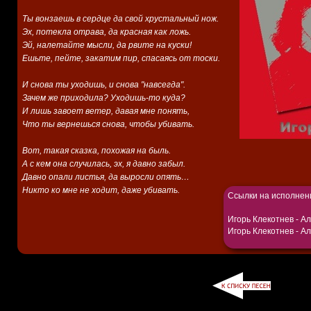
Ты вонзаешь в сердце да свой хрустальный нож.
Эх, потекла отрава, да красная как ложь.
Эй, налетайте мысли, да рвите на куски!
Ешьте, пейте, закатим пир, спасаясь от тоски.
И снова ты уходишь, и снова "навсегда".
Зачем же приходила? Уходишь-то куда?
И лишь завоет ветер, давая мне понять,
Что ты вернешься снова, чтобы убивать.
Вот, такая сказка, похожая на быль.
А с кем она случилась, эх, я давно забыл.
Давно опали листья, да выросли опять…
Никто ко мне не ходит, даже убивать.
Ссылки на исполнен
Игорь Клекотнев -
Ал
Игорь Клекотнев -
Ал