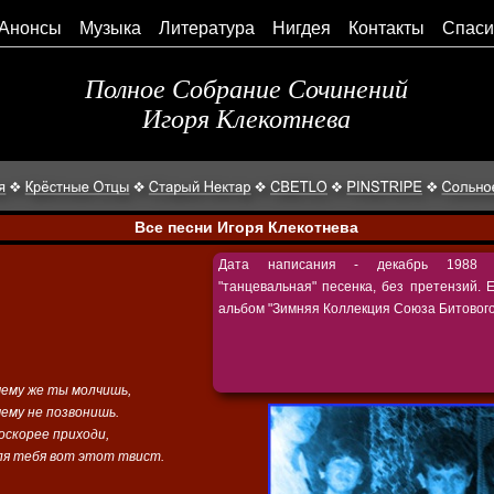
Анонсы
Музыка
Литература
Нигдея
Контакты
Спаси
Полное Собрание Сочинений
Игоря Клекотнева
Все песни Игоря Клекотнева
Дата написания - декабрь 1988 г
"танцевальная" песенка, без претензий. 
альбом "Зимняя Коллекция Союза Битового
чему же ты молчишь,
чему не позвонишь.
оскорее приходи,
ля тебя вот этот твист.