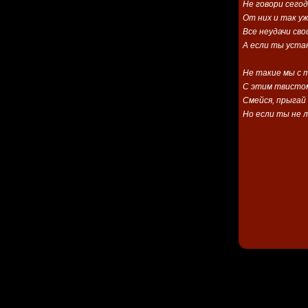
Не говори сегод
От них и так уж
Все неудачи сво
А если ты устан
Не такие мы с 
С этим твистом
Смейся, прыгай 
Но если ты не л