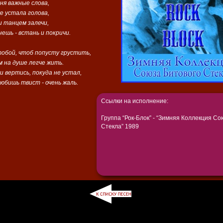
ня важные слова,
е устала голова,
и танцем залечи,
ешь - встань и покричи.
тобой, чтоб попусту грустить,
 на душе легче жить.
и вертись, покуда не устал,
юбишь твист - очень жаль.
Ссылки на исполнение:
Группа “Рок-Блок” - “Зимняя Коллекция Со
Стекла” 1989