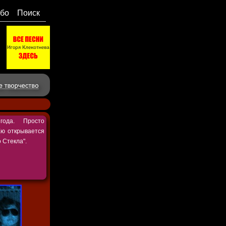
бо
Поиск
ода. Просто
Ею открывается
 Стекла".