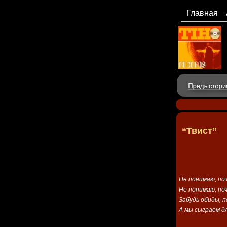
Главная
“Твист”
Не понимаю, по
Не понимаю, по
Забудь обиды, п
А мы сыграем д