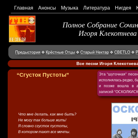
Главная
Анонсы
Музыка
Литература
Нигдея
Полное Собрание Сочи
Игоря Клекотнева
Все песни Игоря Клекотнев
“Сгусток Пустоты”
Эта “шуточная” песе
исполнялась редко, б
и позже вошла в а
записей “ОСКОЛКИСК
Что мне делать. как мне быть?
Не могу так больше жить!
Я словно сгусток пустоты,
В котором тают все мечты.