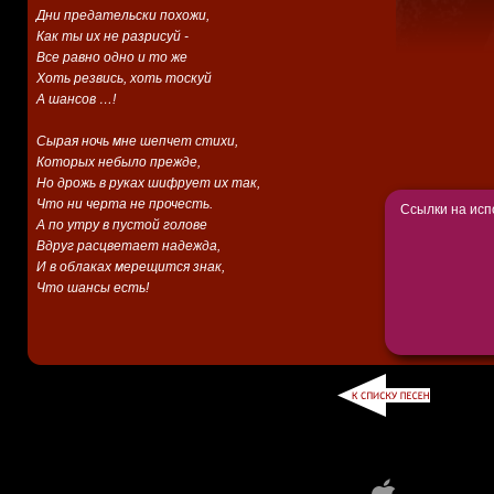
Дни предательски похожи,
Как ты их не разрисуй -
Все равно одно и то же
Хоть резвись, хоть тоскуй
А шансов …!
Сырая ночь мне шепчет стихи,
Которых небыло прежде,
Но дрожь в руках шифрует их так,
Что ни черта не прочесть.
Ссылки на исп
А по утру в пустой голове
Вдруг расцветает надежда,
И в облаках мерещится знак,
Что шансы есть!