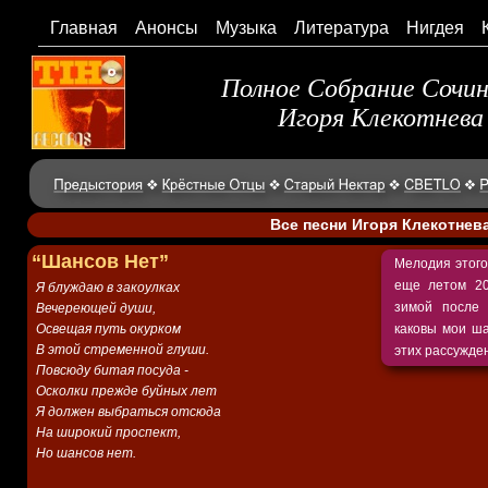
Главная
Анонсы
Музыка
Литература
Нигдея
Полное Собрание Сочи
Игоря Клекотнева
Все песни Игоря Клекотнев
“Шансов Нет”
Мелодия этого
еще летом 20
Я блуждаю в закоулках
зимой после 
Вечереющей души,
Освещая путь окурком
каковы мои ша
В этой стременной глуши.
этих рассужде
Повсюду битая посуда -
Осколки прежде буйных лет
Я должен выбраться отсюда
На широкий проспект,
Но шансов нет.