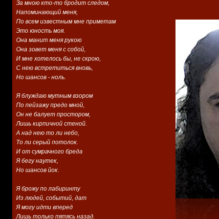
За мною кто-то бродит следом,
Напоминающий меня,
По всем известным мне приметам
Это юность моя.
Она манит меня рукою
Она зовет меня с собой,
И мне хотелось бы, не скрою,
С нею встретиться вновь,
Но шансов - ноль.
Я блуждаю мутным взором
По пейзажу предо мной,
Он не балует простором,
Лишь кирпичной стеной.
А над нею то ли небо,
То ли серый потолок.
И от сумрачного бреда
Я бегу наутек,
Но шансов йок.
Я брожу по лабиринту
Из людей, событий, дат
Я могу идти вперед
Лишь только пятясь назад.