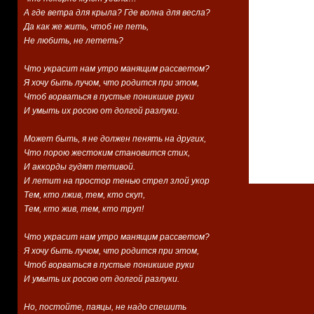
А где ветра для крыла? Где волна для весла?
Да как же жить, чтоб не петь,
Не любить, не лететь?
Что украсит нам утро манящим рассветом?
Я хочу быть лучом, что родится при этом,
Чтоб ворваться в пустые поникшие руки
И умыть их росою от долгой разлуки.
Может быть, я не должен пенять на других,
Что порою жестоким становится стих,
И аккорды гудят тетивой.
И летит на простор тенью стрел злой укор
Тем, кто лжив, тем, кто скуп,
Тем, кто жив, тем, кто труп!
Что украсит нам утро манящим рассветом?
Я хочу быть лучом, что родится при этом,
Чтоб ворваться в пустые поникшие руки
И умыть их росою от долгой разлуки.
Но, постойте, паяцы, не надо спешить