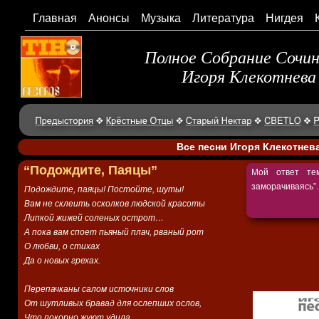
Главная
Анонсы
Музыка
Литература
Нигдея
Полное Собрание Сочи
Игоря Клекотнева
Все песни Игоря Клекотнев
“Подождите, Паяцы”
Мой ответ тем
заморачиваясь”..
Подождите, паяцы! Постойте, шуты!
Вам не склеить осколков людской красоты
Липкой жижей соленых острот…
А пока вам споет пьяный плач, рваный рот
О любви, о стихах
Да о новых грехах.
Перепачканы салом источники слов
От шутливых бравад для ослепших ослов,
Что покорно жуют удила…