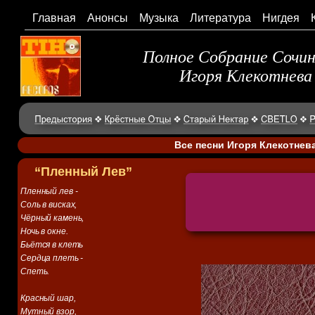
Главная
Анонсы
Музыка
Литература
Нигдея
Полное Собрание Сочи
Игоря Клекотнева
Все песни Игоря Клекотнев
“Пленный Лев”
Пленный лев -
Соль в висках,
Чёрный камень,
Ночь в окне.
Бьётся в клеть
Сердца плеть -
Спеть.
Красный шар,
Мутный взор,