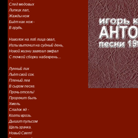
След медовых
Липких лап,
Жажды нож
Бьёт как нож -
В грудь.
Наволок на лоб лица овал,
Иглы выточил на судный день,
Новой жизни завязал омфал
С точкой сборки набекрень…
Лунный лик
Льёт свой сок.
Пленый лев
В сыром песке.
Прочь отсель!
Пророчит быль
Хмель.
Сладок яд -
Когти врозь.
Дышит пульсом
Щель зрачка.
Новый Свет!