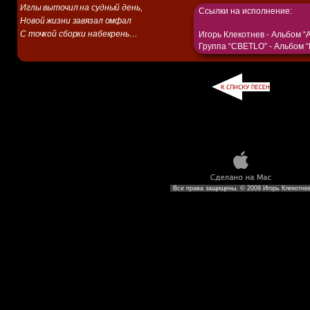
Иглы выточил на судный день,
Ссылки на исполнение:
Новой жизни завязал омфал
С точкой сборки набекрень…
Игорь Клекотнев -
Альбом “А
Группа “CBETLO” - Альбом 
Все права защищены. © 2009 Игорь Клекотне