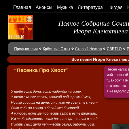
Главная
Анонсы
Музыка
Литература
Нигдея
Полное Собрание Сочи
Игоря Клекотнева
Все песни Игоря Клекотнев
“Песенка Про Хвост”
Песня написа
мой первый
“шансон”. Не 
эта песенка 
я незадолго д
У тебя есть дела, есть надежды на успех,
У тебя в миске кость, звонкий лай и рыжий мех,
Но ты сидишь на цепи, и ничего не сделать с ней –
Лови себя за хвост и бегай все быстрей.
А у людей есть метро, есть авто и есть трамвай,
Им тебя обогнать - «как два пальца…», так и знай.
И хоть у них цепи нет – есть семья, работа, дом,