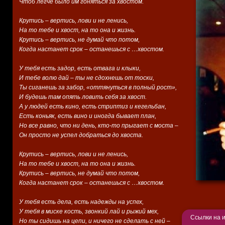
Чтоб легче было им гоняться за хвостом.
Крутись – вертись, лови и не ленись,
На то тебе и хвост, на то она и жизнь.
Крутись – вертись, не думай что потом,
Когда настанет срок – останешься с …хвостом.
У тебя есть задор, есть отвага и клыки,
И тебе волю дай – ты не сдохнешь от тоски,
Ты сиганешь за забор, «оттянуться в полный рост»,
И будешь там опять ловить себя за хвост.
А у людей есть кино, есть стриптиз и кегельбан,
Есть коньяк, есть вино и иногда бывает план,
Но все равно, что ни день, кто-то прыгает с моста –
Он просто не успел добраться до хвоста.
Крутись – вертись, лови и не ленись,
На то тебе и хвост, на то она и жизнь.
Крутись – вертись, не думай что потом,
Когда настанет срок – останешься с …хвостом.
У тебя есть дела, есть надежды на успех,
У тебя в миске кость, звонкий лай и рыжий мех,
Ссылки на 
Но ты сидишь на цепи, и ничего не сделать с ней –