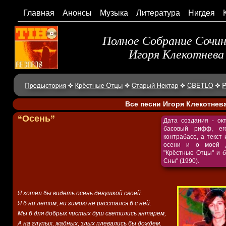
Главная
Анонсы
Музыка
Литература
Нигдея
Полное Собрание Сочи
Игоря Клекотнева
Все песни Игоря Клекотнев
“Осень”
Дата создания - ок
басовый рифф, ег
контрабасе, а текст
осени и о моей д
"Крёстные Отцы" и 
Сны" (1990).
Я хотел бы видеть осень девушкой своей.
Я б ни летом, ни зимою не расстался б с ней.
Мы б для добрых чистых душ светились янтарем,
А на глупых, жадных, злых плевались бы дождем.