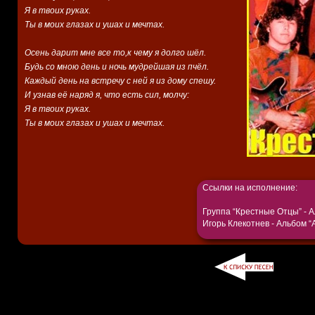
Я в твоих руках.
Ты в моих глазах и ушах и мечтах.
Осень дарит мне все то,к чему я долго шёл.
Будь со мною день и ночь мудрейшая из пчёл.
Каждый день на встречу с ней я из дому спешу.
И узнав её наряд я, что есть сил, молчу:
Я в твоих руках.
Ты в моих глазах и ушах и мечтах.
Ссылки на исполнение:
Группа “Крестные Отцы” - 
Игорь Клекотнев - Альбом “