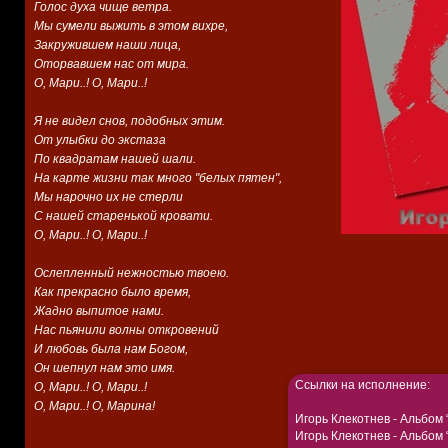
Голос духа чище ветра.
Мы сумели выжить в этом вихре,
Закружившем наши лица,
Оторвавшем нас от мира.
О, Мари..! О, Мари..!
Я не видел снов, подобных этим.
От улыбки до экстаза
По квадратам нашей шали.
На карте жизни так много "белых пятен",
Мы нарочно их не стерли
С нашей старенькой кровати.
О, Мари..! О, Мари..!
Ослепленный нежностью твоею.
Как прекрасно было время,
Жадно выпитое нами.
Нас пьянили волны откровений
И любовь была нам Богом,
Он шепнул нам это имя.
Ссылки на исполнение:
О, Мари..! О, Мари..!
О, Мари..! О, Марина!
Игорь Клекотнев -
Альбом 
Игорь Клекотнев -
Альбом 