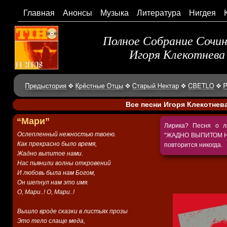
Главная
Анонсы
Музыка
Литература
Нигдея
Полное Собрание Сочи
Игоря Клекотнева
Все песни Игоря Клекотнев
“Мари”
Лирика? Песня о л
Ослепленный нежностью твоею.
“ЖАДНО ВЫПИТОМ НАМ
Как прекрасно было время,
повторится никогда.
Жадно выпитое нами.
Нас пьянили волны откровений
И любовь была нам Богом,
Он шепнул нам это имя.
О, Мари..! О, Мари..!
Вышло вроде сказки в листьях прозы
Это тело слаще меда,