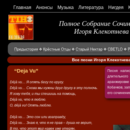
Главная
Анонсы
Музыка
Литература
Нигдея
Полное Собрание Сочи
Игоря Клекотнева
Все песни Игоря Клекотнев
“Deja Vu”
Песня напи
длительно
аранжировке
Déjà vu… Я опять бегу по кругу.
Кобачков, з
Déjà vu… Снова мы нужны друг другу в эту полночь.
его сочинени
Я зову тебя, и ты спешишь на помощь,
Déjà vu, что я люблю.
О, déjà vu! Опять люблю.
Déjà vu… Это сон или взаправду,
Déjà vu… Знаю я, что я не прав – душа не верит,
В то, что этот миг навек уже утерян,