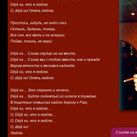
Déjà vu, что я люблю.
О, déjà vu! Опять люблю.
Простись, забудь, не надо слез.
Остынь, Задвинь, похерь.
Все сон, все муть и не всерьез.
Пойми, покинь, не верь!
Déjà vu… Снова сердце не на месте,
Déjà vu… Снова мы с тобою вместе, как и прежде
Верим вечности и молимся надежде,
Déjà vu, что я люблю.
О, déjà vu! Опять люблю.
Déjà vu… Это странно и нелепо,
Déjà vu… Будто поднятый из склепа я блуждаю
В тщетных помыслах найти дорогу к Раю,
Déjà vu, что я люблю…
О, Déjà vu, что я люблю…
О, Déjà vu, что я люблю…
О, déjà vu!
Ссылки на 
Люблю.