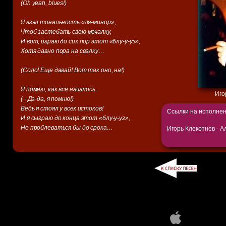
(Oh yeah, blues!)
Я взял тональность «ля-минор»,
Чтоб застебать свою мочалку,
И вот, играю до сих пор этот «блу-у-уз»,
Хотя давно пора на свалку…
(Соло! Еще давай! Вот так оно, на!)
Я помню, как все началось,
Иго
( - Да-да, я помню!)
Ведь я стоял у всех истоков!
Ссылки на исполнен
И я сыграю до конца этот «блу-у-уз»,
Не проблеваться бы до срока…
Игорь Клекотнев - А