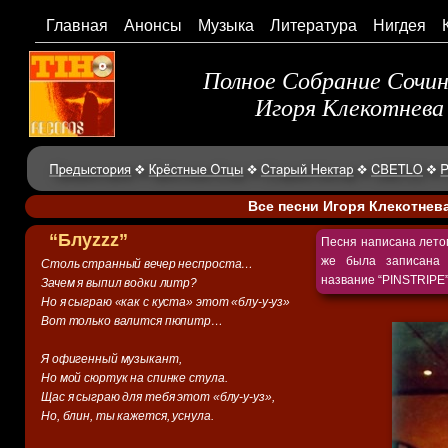
Главная
Анонсы
Музыка
Литература
Нигдея
Полное Собрание Сочи
Игоря Клекотнева
Все песни Игоря Клекотнев
“Блуzzz”
Песня написана лето
же была записана 
Столь странный вечер неспроста…
название “PINSTRIPE”
Зачем я выпил водки литр?
Но я сыграю «как с куста» этот «блу-у-уз»
Вот только валится пюпитр…
Я офигенный музыкант,
Но мой сюртук на спинке стула.
Щас я сыграю для тебя этот «блу-у-уз»,
Но, блин, ты кажется, уснула.