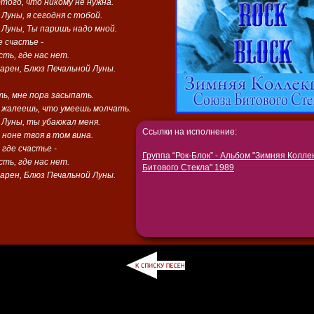
ого, что никому не нужна.
Луны, я сегодня с тобой.
 Луны, Ты паришь надо мной.
е счастье -
ть, где нас нет.
арен, Блюз Печальной Луны.
ь, мне пора засыпать.
, жалеешь, что умеешь молчать.
 Луны, ты убаюкал меня.
Ссылки на исполнение:
, ноне твоя в том вина.
 где счастье -
Группа “Рок-Блок” - Альбом
"Зимняя Колле
ть, где нас нет.
Битового Стекла" 1989
арен, Блюз Печальной Луны.