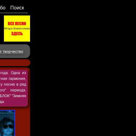
бо
Поиск
года. Одна из
тная гармония,
ту песню в ряд
ого" периода.
-БЛОК"
"Зимняя
да.