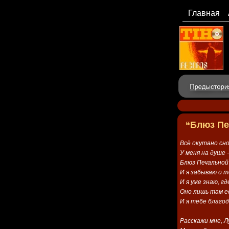
Главная
“Блюз Пе
Всё окутано сно
У меня на душе 
Блюз Печальной
И я забываю о т
И я уже знаю, гд
Оно лишь там ес
И я тебе благод
Расскажи мне, Л