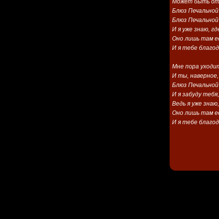
Может быть отт
Блюз Печальной 
Блюз Печальной
И я уже знаю, гд
Оно лишь там ес
И я тебе благод
Мне пора уходит
И ты, наверное
Блюз Печальной
И я забуду тебя
Ведь я уже знаю,
Оно лишь там ес
И я тебе благод