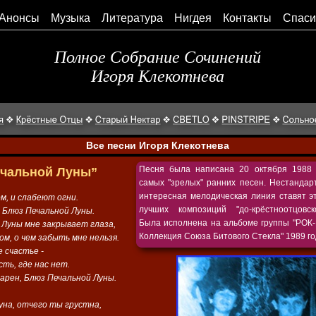
Анонсы
Музыка
Литература
Нигдея
Контакты
Спаси
Полное Собрание Сочинений
Игоря Клекотнева
Все песни Игоря Клекотнева
Песня была написана 20 октября 1988 
чальной Луны”
самых "зрелых" ранних песен. Нестандар
интересная мелодическая линия ставят э
м, и слабеют огни.
лучших композиций "до-крёстноотцовск
- Блюз Печальной Луны.
Была исполнена на альбоме группы
"РОК
 Луны мне закрывает глаза,
Коллекция Союза Битового Стекла" 1989 го
ом, о чем забыть мне нельзя.
е счастье -
ть, где нас нет.
арен, Блюз Печальной Луны.
уна, отчего ты грустна,